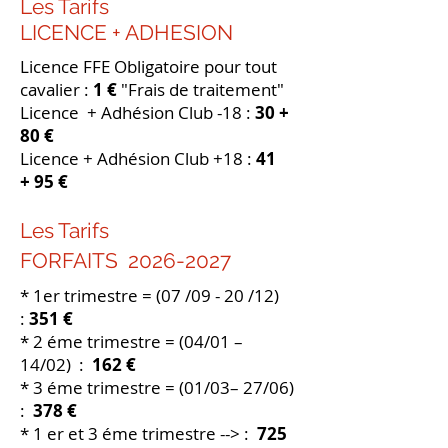
Les Tarifs
LICENCE + ADHESION
Licence FFE Obligatoire pour tout
cavalier :
1 €
"Frais de traitement"
Licence + Adhésion Club -18 :
30 +
80 €
Licence + Adhésion Club +18 :
41
+
95 €
Les Tarifs
FORFAITS
2026-2027
* 1er trimestre = (07 /09 - 20 /12)
:
351 €
* 2 éme trimestre = (04/01 –
14/02) :
162 €
* 3 éme trimestre = (01/03– 27/06)
:
378 €
* 1 er et 3 éme trimestre --> :
725